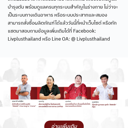
บำรุงตับ พร้อมดูแลครบทุกระบบสำคัญในร่างกาย ไม่ว่าจะ
เป็นระบบทางเดินอาหาร หรือระบบประสาทและสมอง
สามารถสั่งซื้อผลิตภัณฑ์ได้แล้ววันนี้ที่หน้าเว็บไซต์ หรือทัก
แชตมาสอบถามข้อมูลเพิ่มเติมได้ที่ Facebook:
Livplusthailand หรือ Line OA: @ Livplusthailand
อ่านเพิ่มเติม