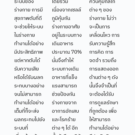
ระบบของ
โดยรวม
ควบคุมกลไก
ร่างกาย การมี
เนื่องจาก
เซลล์
ต่าง ๆ ของ
สุขภาพตับที่ดี
ภูมิคุ้มกัน
ร่างกาย ไม่ว่า
จะช่วยให้ระบบ
ร่างกายอาศัย
จะเป็นการ
ในร่างกาย
อยู่ในระบบทาง
เคลื่อนไหว การ
ทำงานได้อย่าง
เดินอาหาร
รับความรู้สึก
มีประสิทธิภาพ
ประมาณ 70%
การคิด การ
แต่หากตับได้
นั่นจึงทำให้
จดจำ รวมถึง
รับความเสีย
ระบบทางเดิน
การแสดงออก
หรือได้รับผลก
อาหารที่แข็ง
ด้านต่าง ๆ
ดัง
ระทบบางอย่าง
แรงสามารถ
นั้นจึง
จำเป็นที่
จนไม่สามารถ
ช่วยป้องกัน
จะต้องได้รับ
ทำงานได้อย่าง
ร่างกายจาก
การดูแลรักษา
เต็มที่ก็จะส่ง
อาการอักเสบ
ที่ถูกต้อง
เพื่อ
ผลกระทบไปยัง
และโรคร้าย
ให้สามารถ
ระบบที่
ต่าง ๆ ได้
อีก
ทำงานได้อย่าง