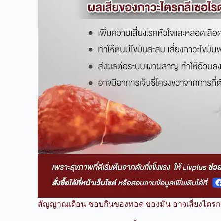
สัญญาณเตือน ชอบกินของทอด ของมัน อาจเสี่ยงไตรกล