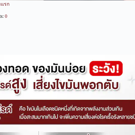
่มแรก
s:
0