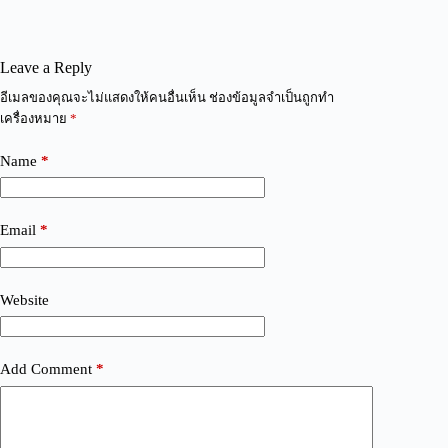
Leave a Reply
A
อีเมลของคุณจะไม่แสดงให้คนอื่นเห็น
ช่องข้อมูลจำเป็นถูกทำ
l
เครื่องหมาย
*
t
e
Name
*
r
n
a
t
Email
*
i
v
e
:
Website
Add Comment
*