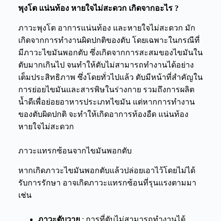
พุงโต
แน่นท้อง หายใจไม่สะดวก
เกิดจากอะไร ?
ภาวะ
พุงโต
อาการแน่นท้อง
และ
หายใจไม่สะดวก
มัก
เกิดจาก
การทำงานผิดปกติของตับ โดยเฉพาะในกรณีที่
มีภาวะ
ไขมันพอกตับ
ซึ่งเกิดจากการสะสมของไขมันใน
ตับมากเกินไป จนทำให้ตับไม่สามารถทำงานได้อย่าง
เต็มประสิทธิภาพ ซึ่งโดยทั่วไปแล้ว ตับมีหน้าที่สำคัญใน
การย่อยไขมันและสารพิษในร่างกาย รวมถึงการผลิต
น้ำดีเพื่อย่อยอาหารประเภทไขมัน แต่หากการทำงาน
ของตับผิดปกติ จะทำให้เกิดอาการท้องอืด แน่นท้อง
หายใจไม่สะดวก
ภาวะแทรกซ้อนจากไขมันพอกตับ
หากเกิดภาวะไขมันพอกตับแล้วปล่อยเอาไว้โดยไม่ได้
รับการรักษา อาจเกิดภาวะแทรกซ้อนที่รุนแรงตามมา
เช่น
ภาวะตับวาย
: การที่ตับไม่สามารถทำงานได้