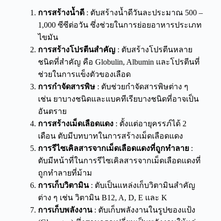
การสร้างน้ำดี
:
ตับสร้างน้ำดีวันละประมาณ 500 –
1,000
ซีซีต่อวัน ซึ่งช่วยในการ
ย่อยอาหารประเภท
ไขมัน
การ
สร้างโปรตีนสำคัญ
: ตับสร้างโปรตีนหลาย
ชนิด
ที่สำคัญ คือ Globulin
,
Albumin และโปรตีนที่
ช่วยในการแข็งตัวของเลือด
การ
กำจัดสารพิษ
: ตับช่วยกำจัดสารพิษต่าง ๆ
เช่น
ยาบางชนิดและแบคทีเรียบางชนิด
ที่อาจเป็น
อันตราย
การ
สร้างเม็ดเลือดแดง
:
ตั้งแต่อายุครรภ์ได้ 2
เดือน
ตับมีบทบาทในการสร้างเม็ดเลือดแดง
การรีไซเคิลสารจากเม็ดเลือดแดงที่ถูกทำลาย
:
ตับมีหน้าที่ในการรีไซเคิลสารจากเม็ดเลือดแดงที่
ถูกทำลายที่ม้าม
การ
เก็บวิตามิน
: ตับเป็นแหล่งเก็บวิตามินสำคัญ
ต่าง ๆ
เช่น วิตามิน B12
,
A, D, E และ K
การ
เก็บพลังงาน
: ตับเก็บพลังงาน
ในรูปของแป้ง