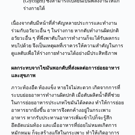
(Glycogen)
ซึ่งสามารถเปลี่ยน
เป็นพลังงานให้แก่
ร่างกายได้
เนื่องจาก
ตับมีหน้าที่
สำคัญ
หลาย
ประการ
และทำงาน
ร่วมกับอวัยวะอื่น
ๆ ในร่างกาย
หากตับทำงานผิดปกติ
อวัยวะอื่น ๆ ที่พึ่งพาตับในการทำงานก็จะได้รับผลกระ
ทบไปด้วย จึงเป็นเหตุผลที่เราควรให้ความสำคัญในการ
ดูแลตับเพื่อให้ร่างกายทำงานได้อย่างมีประสิทธิภาพ
ผลกระทบจากไขมันพอกตับที่ส่งผลต่อการย่อยอาหาร
และสุขภาพ
ภาวะท้องอืด
ท้องแข็ง หายใจไม่สะดวก
เกิดจาก
การที่
ระบบย่อยอาหาร
ทำงาน
ผิดปกติ เมื่อตับผลิตน้ำดี
ที่
ช่วย
ในการย่อยอาหารประเภทไขมันได้
ลด
ลง
ทำ
ให้
การ
ย่อย
อาหาร
ยาก
ยิ่งขึ้น อาหารจึงตกค้างอยู่ในกระเพาะ
อาหาร หาก
รับประ
ทานอาหารเพิ่มเข้าไปก็จะรู้สึก
อึดอัด
แน่นท้อง
และ
เมื่ออาหาร
ที่ย่อยไม่หมด
เกิดการ
หมักหมม
ก็จะสร้าง
แก๊สในกระเพาะ
ทำให้เกิด
อาการ