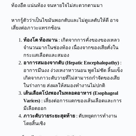
ท้องอืด
แน่นท้อง
จน
หายใจไม่สะดวก
ตามมา
หากรู้ตัวว่าเป็นไขมันพอกตับและไม่ดูแลตับให้ดี อาจ
เสี่ยงต่อ
ภาวะแทรกซ้อน
ท้องโต ท้องมาน
: เกิดจากการคั่งของ
ของเหลว
จำนวนมากในช่องท้อง เนื่องจากของเสียคั่งใน
กระแส
เลือด
และสมอง
อาการสมองจากตับ (Hepatic Encephalopathy)
:
อาการมึนงง ง่วงเหงาหาวนอน พูดไม่ชัด ลิ้นแข็ง
เกิดจาก
ภาวะตับวาย
ที่
ไม่สามารถกำจัดของเสีย
ในร่างกาย
ส่ง
ผลให้สมองทำงานไม่ปกติ
เส้นเลือด
โป่งพองในหลอดอาหาร
(Esophageal
Varices)
: เสี่ยงต่อ
การแตกของเส้นเลือด
และการ
มีเลือดออก
ภาวะตับวายระยะสุดท้าย
:
ตับหยุดการทำงาน
โดยสิ้นเชิง