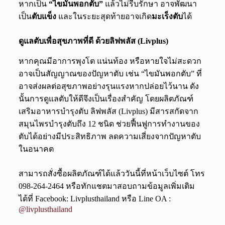
หากเป็น
“ไขมันพอกตับ”
แล้วไม่รีบรักษา อาจพัฒนา
เป็น
ตับแข็ง
และ
ในระยะสุดท้ายอาจเกิด
มะเร็งตับ
ได้
ดูแลตับเพื่อสุขภาพที่ดี ด้วยลิฟพลัส (Livplus)
หากคุณมีอาการ
พุงโต
แน่นท้อง
หรือ
หายใจไม่สะดวก
อาจเป็นสัญญาณของปัญหาตับ เช่น “
ไขมันพอกตับ
” ที่
อาจส่งผลต่อสุขภาพอย่างรุนแรงหากปล่อยไว้นาน ดัง
นั้นการดูแลตับให้ดีจึงเป็นเรื่องสำคัญ โดยผลิตภัณฑ์
เสริมอาหารบำรุงตับ ลิฟพลัส (Livplus) มีสารสกัดจาก
สมุนไพรบำรุงตับถึง 12 ชนิด ช่วยฟื้นฟูการทำงานของ
ตับได้อย่างมีประสิทธิภาพ ลดความเสี่ยงจากปัญหาตับ
ในอนาคต
สามารถสั่งซื้อผลิตภัณฑ์ได้แล้ววันนี้ที่หน้าเว็บไซต์ โทร
098-264-2464 หรือทักแชตมาสอบถามข้อมูลเพิ่มเติม
ได้ที่ Facebook: Livplusthailand หรือ Line OA :
@livplusthailand