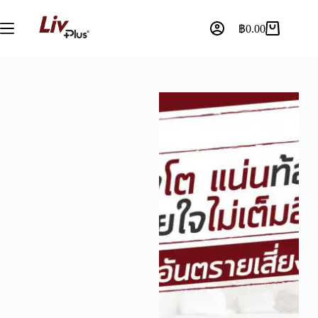
฿
0.00