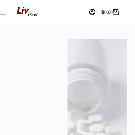
฿
0.00