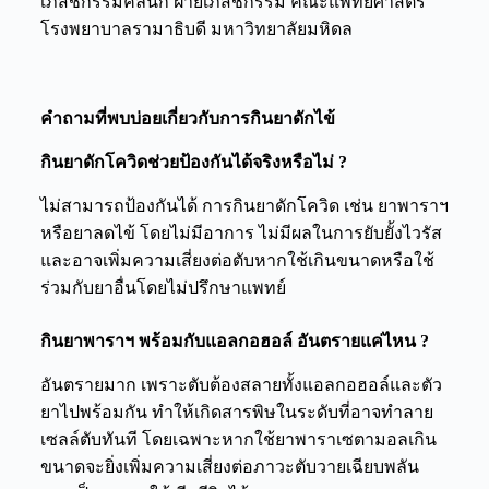
เภสัชกรรมคลินิก ฝ่ายเภสัชกรรม คณะแพทยศาสตร์
โรงพยาบาลรามาธิบดี มหาวิทยาลัยมหิดล
คำถามที่พบบ่อยเกี่ยวกับการกินยาดักไข้
กินยาดักโควิด
ช่วยป้องกันได้จริงหรือไม่ ?
ไม่สามารถป้องกันได้ การ
กินยาดักโควิด
เช่น ยาพาราฯ
หรือยาลดไข้ โดยไม่มีอาการ ไม่มีผลในการยับยั้งไวรัส
และอาจเพิ่มความเสี่ยงต่อตับหากใช้เกินขนาดหรือใช้
ร่วมกับยาอื่นโดยไม่ปรึกษาแพทย์
กินยาพาราฯ พร้อมกับแอลกอฮอล์ อันตรายแค่ไหน ?
อันตรายมาก เพราะตับต้องสลายทั้งแอลกอฮอล์และตัว
ยาไปพร้อมกัน ทำให้เกิดสารพิษในระดับที่อาจทำลาย
เซลล์ตับทันที โดยเฉพาะหากใช้ยาพาราเซตามอลเกิน
ขนาดจะยิ่งเพิ่มความเสี่ยงต่อภาวะตับวายเฉียบพลัน