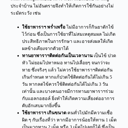
ประจำบ้าน ไม่อันตรายจึงทำให้เกิดการใช้กันอย่างไม่
ระมัดระวัง เช่น
ใช้ยาพาราฯ พร่ำเพรื่อ
ไม่มีอาการก็
กินยาดักไข้
ไว้ก่อน ซึ่งเป็นการใช้ยาที่ไม่สมเหตุสมผล ไม่เกิด
ประสิทธิภาพในการรักษา และอาจส่งผลให้เกิด
ผลข้างเคียงจากตัวยาได้
ทานยาพาราฯติดต่อกันเป็นเวลานาน
เป็นไข้ ปวด
หัว ไม่ยอมไปหาหมอ ทานไปเลื่อยๆ จนกว่าจะ
หาย ซึ่งจริงๆ แล้ว ไม่ควรใช้ยาพาราฯติดต่อกัน
เกินกำหนด หากแก้ปวดใช้ติดต่อกันได้ไม่เกิน 5
วัน หากลดไข้ควรใช้ติดต่อกันได้ไม่เกิน 3 วัน
เท่านั้น และบางคนอาจมีการทานยาพาราฯร่วม
กับแอลกอฮอล์ ยิ่งทำให้เกิดความเสี่ยงต่ออาการ
ตับอักเสบมากยิ่งขึ้น
ใช้ยาพาราฯ เกินขนาด
คนทั่วไปมักมีความเชื่อ
ผิด ๆ
กับเรื่องที่ว่า หากมีอาการ
น้อย
ให้
ทาน 1 เม็ด
เป็นมากทาน 2 เม็ด หรือ 3 เม็ดไปเลยก็ได้ ซึ่งเป็น