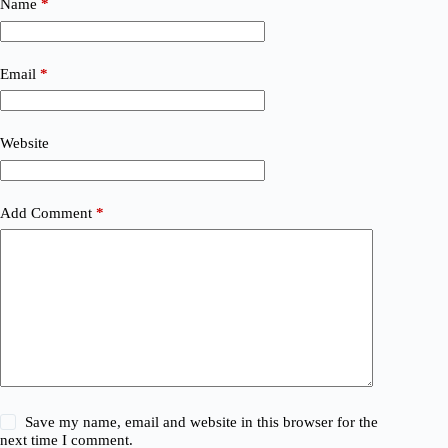
Name
*
r
n
a
t
Email
*
i
v
e
:
Website
Add Comment
*
Save my name, email and website in this browser for the
next time I comment.