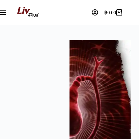
฿
0.00