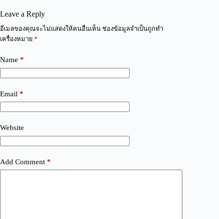
Leave a Reply
A
อีเมลของคุณจะไม่แสดงให้คนอื่นเห็น
ช่องข้อมูลจำเป็นถูกทำ
l
เครื่องหมาย
*
t
e
Name
*
r
n
a
t
Email
*
i
v
e
:
Website
Add Comment
*