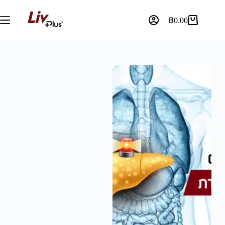
฿
0.00