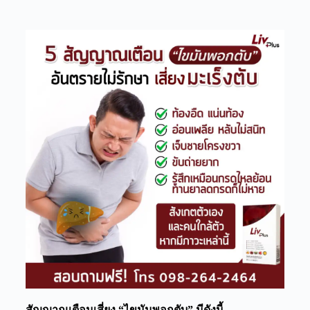
สัญญาณเตือนเสี่ยง “ไขมันพอกตับ” มีดังนี้