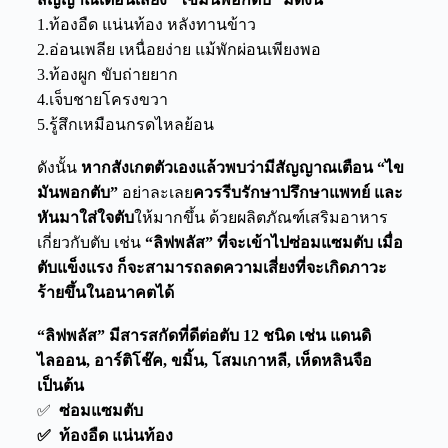
1.ท้องอืด แน่นท้อง หลังทานข้าว
2.อ่อนเพลีย เหนื่อยง่าย แม้พักผ่อนเพียงพอ
3.ท้องผูก ขับถ่ายยาก
4.เจ็บชายโครงขวา
5.รู้สึกเหมือนกรดไหลย้อน
ดังนั้น
หากสังเกตตัวเองแล้วพบว่ามีสัญญาณเตือน “ไข
มันพอกตับ”
อย่าละเลย
ควรรีบรักษาปรึกษาแพทย์ และ
หันมาใส่ใจตับ
ให้มากขึ้น ด้วยผลิตภัณฑ์เสริมอาหาร
เกี่ยวกับตับ เช่น
“ลิฟพลัส” ที่จะเข้าไปซ่อมแซมตับ เมื่อ
ตับแข็งแรง ก็จะสามารถลดความเสี่ยงที่จะเกิดภาวะ
ร้ายขึ้นในอนาคตได้
“ลิฟพลัส” มีสารสกัดที่ดีต่อตับ 12 ชนิด เช่น แดนดิ
ไลออน, อาร์ติโช๊ค, ขมิ้น, โสมเกาหลี, เห็ดหลินจือ
เป็นต้น
✅
ซ่อมแซมตับ
✅ ท้องอืด แน่นท้อง