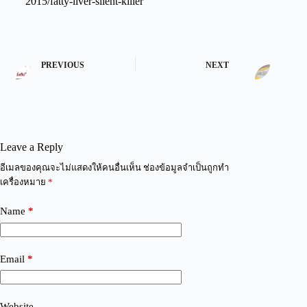
2015/fatty-liver-silent-killer
PREVIOUS
NEXT
Leave a Reply
A
อีเมลของคุณจะไม่แสดงให้คนอื่นเห็น
ช่องข้อมูลจำเป็นถูกทำ
l
เครื่องหมาย
*
t
e
Name
*
r
n
a
t
Email
*
i
v
e
:
Website