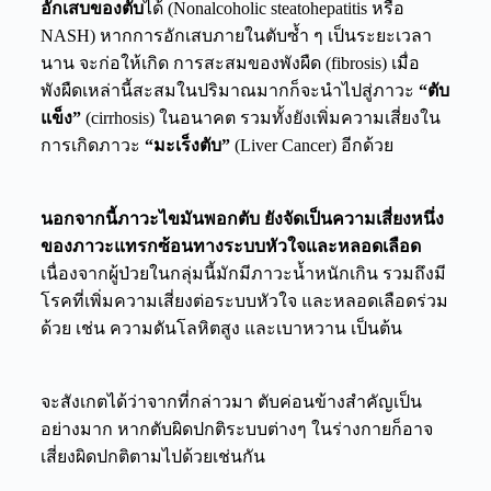
อักเสบของตับ
ได้ (Nonalcoholic steatohepatitis หรือ
NASH) หากการอักเสบภายในตับซ้ำ ๆ เป็นระยะเวลา
นาน จะก่อให้เกิด การสะสมของพังผืด (fibrosis) เมื่อ
พังผืดเหล่านี้สะสมในปริมาณมากก็จะนำไปสู่ภาวะ
“ตับ
แข็ง”
(cirrhosis) ในอนาคต รวมทั้งยังเพิ่มความเสี่ยงใน
การเกิดภาวะ
“มะเร็งตับ”
(Liver Cancer) อีกด้วย
นอกจากนี้ภาวะไขมันพอกตับ ยังจัดเป็นความเสี่ยงหนึ่ง
ของภาวะแทรกซ้อนทางระบบหัวใจและหลอดเลือด
เนื่องจากผู้ป่วยในกลุ่มนี้มักมีภาวะน้ำหนักเกิน รวมถึงมี
โรคที่เพิ่มความเสี่ยงต่อระบบหัวใจ และหลอดเลือดร่วม
ด้วย เช่น ความดันโลหิตสูง และเบาหวาน เป็นต้น
จะสังเกตได้ว่าจากที่กล่าวมา ตับค่อนข้างสำคัญเป็น
อย่างมาก หากตับผิดปกติระบบต่างๆ ในร่างกายก็อาจ
เสี่ยงผิดปกติตามไปด้วยเช่นกัน