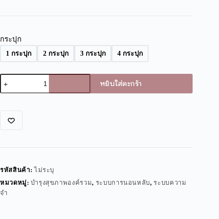
กระปุก
1 กระปุก
2 กระปุก
3 กระปุก
4 กระปุก
หยิบใส่ตะกร้า
A
l
t
e
r
n
a
t
i
รหัสสินค้า:
ไม่ระบุ
v
หมวดหมู่:
บำรุงสุขภาพองค์รวม
,
ระบบการนอนหลับ
,
ระบบความ
e
จำ
: