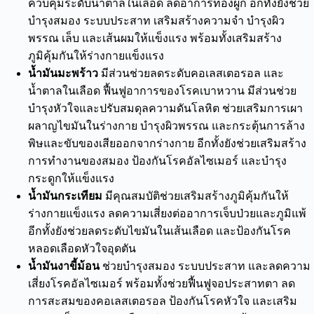
ควบคุมระดับน้ำตาล
ในเลือด ลด
อาการท้องผูก
อีกทั้งยัง
ช่วย
บำรุงสมอง
ระบบประสาท เสริมสร้างความจำ บำรุง
ผิว
พรรณ
เล็บ และเส้นผมให้แข็งแรง
พร้อมทั้ง
เสริมสร้าง
ภูมิคุ้มกันให้ร่างกา
ย
แข็งแรง
น้ำมันมะพร้าว
มีส่วนช่วยลดระดับคอเลสเตอรอล และ
น้ำตาลในเลือด
ฟื้น
ฟูอาการของโรคเบาหวาน มีส่วนช่วย
บำรุงหัวใจ
และ
ปรับสมดุลความดัน
โลหิต ช่วย
เสริม
การ
เผา
ผลาญไขมัน
ในร่างกาย
บำรุงผิวพรรณ
และ
กระตุ้นการล้าง
พิษ
และ
ขับของเสียออกจากร่างกาย
อีกทั้งยังช่วย
เสริมสร้าง
การทำงานของสมอง ป้องกันโรคอัลไซเมอร์
และบำรุง
กระดูก
ให้
แข็งแรง
น้ำมันกระเทียม
มีคุณสมบัติ
ช่วยเสริมสร้างภูมิคุ้มกันให้
ร่างกายแข็งแรง
ลดความเสี่ยงต่ออาการเจ็บ
ป่วย
และ
ภูมิแพ้
อีกทั้งยัง
ช่วยลดระดับไขมันในเส้นเลือด
และ
ป้องกันโรค
หลอดเลือดหัวใจอุดตัน
น้ำมันงาขี้ม้อน
ช่วย
บำรุงสมอง ระบบประสาท
และลดความ
เสี่ยง
โรคอัลไซเมอร์
พร้อมทั้งช่วย
ฟื้นฟูจอประสาทตา
ลด
การสะสมของ
คอเลสเตอรอล ป้องกันโรคหัวใจ
และเสริม