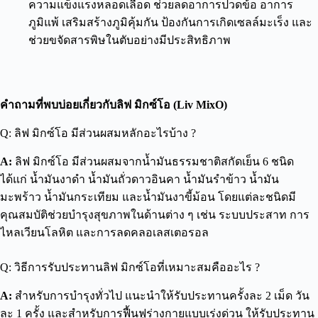
ความแข็งแรง
หลอดเลือด
ช่วย
ลดอาการปวด
ข้อ
อาการ
ภูมิแพ้ เสริมสร้างภูมิคุ้มกัน ป้องกันการเกิดเซลล์มะเร็ง
และ
ช่วย
ขจัดสารพิษในตับ
อย่างมีประสิทธิภาพ
คำถามที่พบบ่อยเกี่ยวกับลิฟ มิกซ์โอ (Liv MixO)
Q: ลิฟ มิกซ์โอ มีส่วนผสมหลักอะไรบ้าง ?
A:
ลิฟ มิกซ์โอ มีส่วนผสมจากน้ำมันธรรมชาติสกัดเย็น 6 ชนิด
ได้แก่ น้ำมันงาดำ น้ำมันถั่วดาวอินคา น้ำมันรำข้าว น้ำมัน
มะพร้าว น้ำมันกระเทียม และน้ำมันงาขี้ม้อน โดยแต่ละชนิดมี
คุณสมบัติช่วยบำรุงสุขภาพในด้านต่าง ๆ เช่น ระบบประสาท การ
ไหลเวียนโลหิต และการลดคลอเลสเตอรอล
Q: วิธีการรับประทานลิฟ มิกซ์โอที่เหมาะสมคืออะไร ?
A:
สำหรับการบำรุงทั่วไป แนะนำให้รับประทานครั้งละ 2 เม็ด วัน
ละ 1 ครั้ง และสำหรับการฟื้นฟูร่างกายแบบเร่งด่วน ให้รับประทาน