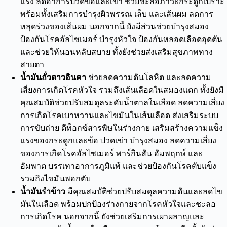
แรง
ลด
อาการปวด
ข้อและ
เข่า
ช่วย
ชะลอภาวะกระดูกเปราะ
พร้อมทั้ง
เสริม
การ
บำรุงผิวพรรณ เล็บ และเส้นผม ลด
การ
หลุดร่วงของเส้นผม
นอกจากนี้ ยัง
มีส่วนช่วยบำรุงสมอง
ป้องกันโรคอัลไซเมอร์
บำรุง
หัวใจ ป้องกันหลอดเลือดอุดตัน
และช่วย
ให้นอนหลับสบาย
ทั้งยังช่วยส่งเสริมสุขภาพทาง
สายตา
น้ำมันถั่วดาวอินคา
ช่วย
ลดความดัน
โลหิต และลด
ความ
เสี่ยงการเกิดโรคหัวใจ
รวมถึง
เส้นเลือดในสมองแตก
ทั้งยังมี
คุณสมบัติช่วย
ปรับสมดุลระดับน้ำตาล
ในเลือด ลดความเสี่ยง
การเกิด
โรคเบาหวานและ
ไขมัน
ในเส้นเลือด
ส่งเสริมระบบ
การขับถ่าย ดีท็อกซ์สารพิษในร่างกาย เสริมสร้างความแข็ง
แรงของ
กระดูก
และ
ข้อ ปวดเข่า
บำรุง
สมอง
ลดความเสี่ยง
ของการเกิด
โรคอัลไซเมอร์ พาร์กินสัน
อัม
พฤกษ์
และ
อัมพาต บรรเทาอาการภูมิแพ้
และ
ช่วยป้องกันโรคตับแข็ง
รวมถึง
ไขมันพอกตับ
น้ำมันรำข้าว
มีคุณสมบัติช่วย
ปรับสมดุลความดันและ
ลด
ไข
มันในเลือด
พร้อม
ปกป้อง
ร่างกายจาก
โรคหัวใจ
และชะลอ
การเกิดโรค นอกจากนี้ ยังช่วย
เสริมการเผาผลาญ
และ