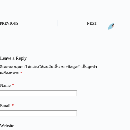
PREVIOUS
NEXT
Leave a Reply
A
อีเมลของคุณจะไม่แสดงให้คนอื่นเห็น
ช่องข้อมูลจำเป็นถูกทำ
l
เครื่องหมาย
*
t
e
Name
*
r
n
a
t
Email
*
i
v
e
:
Website