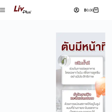
฿
0.00