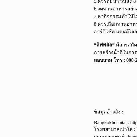
5.ควรดื่มน้ำ วันละ 
6.งดทานอาหารอย่างน
7.หากิจกรรมทำให้ไม
8.ควรเลือกทานอาหารท
อาร์ติโช๊ค แดนดิไลอ
“ลิฟพลัส”
มีสารสกัดธ
การสร้างน้ำดีในกา
สอบถาม โทร : 098-26
ข้อมูลอ้างอิง :
Bangkokhospital : htt
โรงพยาบาลเปาโล : ht
กรมการแพทย์ : https: