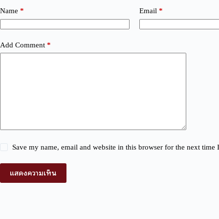
t
Name
*
Email
*
e
r
n
a
Add Comment
*
t
i
v
e
:
Save my name, email and website in this browser for the next time
แสดงความเห็น