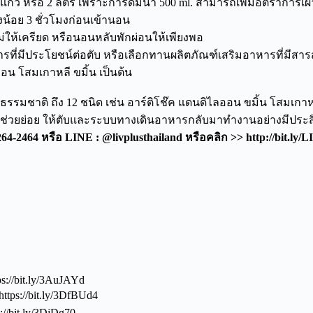
8 แก้ว หรือ 2 ลิตร เพราะการดื่มน้ำ 500 ml. สามารถเพิ่มอัตราการ
้อย 3 ชั่วโมงก่อนเข้านอน
่ให้เครียด หรือนอนหลับพักผ่อนให้เพียงพอ
ี่มีประโยชน์ต่อตับ หรือเลือกทานผลิตภัณฑ์เสริมอาหารที่มีสารสกั
อน โสมเกาหลี ขมิ้น เป็นต้น
รรมชาติ ถึง 12 ชนิด เช่น อาร์ติโช๊ค แดนดิไลออน ขมิ้น โสมเกาหล
รช่วยย่อย ให้ตับและระบบทางเดินอาหารกลับมาทำงานอย่างมีประ
4-2464 หรือ LINE : @livplusthailand หรือคลิก >> http://bit.ly
ps://bit.ly/3AuJAYd
tps://bit.ly/3DfBUd4
//bit.ly/3DjDg70