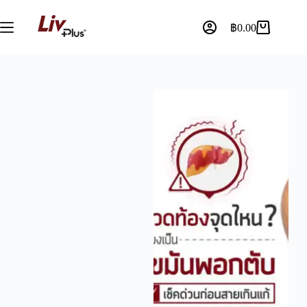
฿
0.00