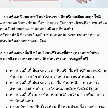
1. ปวดท้องบริเวณชายโครงด้านขวา คือบริเวณตับและถุงน้ำดี
– หากกดแล้วเจอก้อนแข็งๆ ประกอบกับอาการตัวเหลือง ตาเหลือง
อาจเป็นสัญญาณบ่งบอกความผิดปกติของตับ
หรือถุงน้ำดี ซึ่งอาจเสี่ยงเป็นไขมันพอกตับ หากปวดมากควรพบ
แพทย์เพื่อตรวจอย่างละเอียด
2. ปวดท้องตรงลิ้นปี่ หรือบริเวณซี่โครงซี่ล่างสุด (กลางลำตัว)
หมายถึง กระเพาะอาหาร ตับอ่อน ตับ และกระดูกลิ้นปี่
หากปวดลิ้นปี่เป็นประจำเวลาหิวหรืออิ่มหรือรู้สึกแสบหน้าอก
ร่วมด้วย อาจเกี่ยวกับโรคกระเพาะและกรดไหลย้อน
หากปวดลิ้นปี่เป็นประจำเวลาอิ่ม ร่วมกับมีอาการหายใจ
ลำบาก อาจเกี่ยวกับภาวะไขมันพอกตับ หรือตับมีปัญหา
หากปวดลิ้นปี่รุนแรงร่วมกับคลื่นไส้อาเจียน อาจเป็นอาการ
ตับอ่อนอักเสบ
หากคลำบริเวณลิ้นปี่เจอก้อนเนื้อค่อนข้างแข็ง และมีขนาด