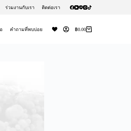
ร่วมงานกับเรา
ติดต่อเรา
้อ
คำถามที่พบบ่อย
฿
0.00