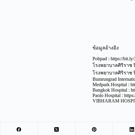
ข้อมูลอ้างอิง
Pobpad : https://bit.
โรงพยาบาลศิริราช ปิ
โรงพยาบาลศิริราช ปิ
Bumrungrad Internatio
Medpark Hospital : htt
Bangkok Hospital : ht
Paolo Hospital : https
VIBHARAM HOSPITAL 