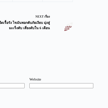
NEXT
เรื่อง
ืดเรื้อรัง ไขมันพอกตับภัยเงียบ มุ่งสู่
มะเร็งตับ เสี่ยงดับใน 6 เดือน
Website