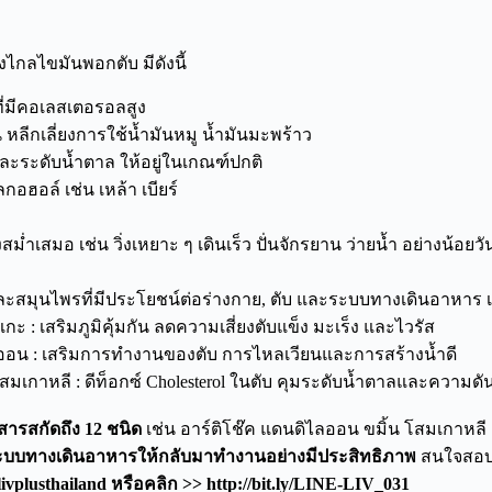
งไกลไขมันพอกตับ มีดังนี้
่มีคอเลสเตอรอลสูง
ลีกเลี่ยงการใช้น้ำมันหมู น้ำมันมะพร้าว
ละระดับน้ำตาล ให้อยู่ในเกณฑ์ปกติ
อลกอฮอล์ เช่น เหล้า เบียร์
่ำเสมอ เช่น วิ่งเหยาะ ๆ เดินเร็ว ปั่นจักรยาน ว่ายน้ำ อย่างน้อยวั
สมุนไพรที่มีประโยชน์ต่อร่างกาย, ตับ และระบบทางเดินอาหาร เ
าเกะ : เสริมภูมิคุ้มกัน ลดความเสี่ยงตับแข็ง มะเร็ง และไวรัส
ลออน : เสริมการทำงานของตับ การไหลเวียนและการสร้างน้ำดี
 โสมเกาหลี : ดีท็อกซ์ Cholesterol ในตับ คุมระดับน้ำตาลและความดัน
ีสารสกัดถึง 12 ชนิด
เช่น อาร์ติโช๊ค แดนดิไลออน ขมิ้น โสมเกาหลี 
บบทางเดินอาหารให้กลับมาทำงานอย่างมีประสิทธิภาพ
สนใจสอ
ivplusthailand หรือคลิก >> http://bit.ly/LINE-LIV_031