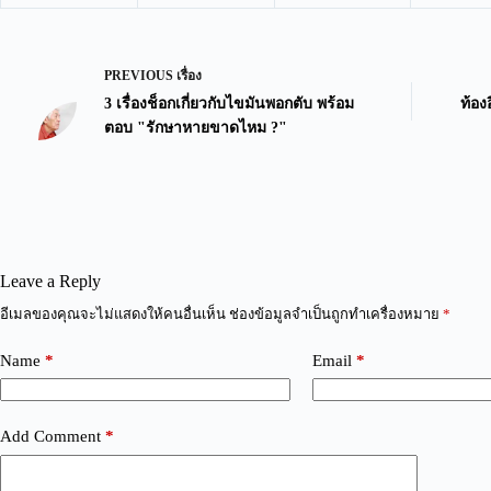
PREVIOUS
เรื่อง
3 เรื่องช็อกเกี่ยวกับไขมันพอกตับ พร้อม
ท้องอ
ตอบ "รักษาหายขาดไหม ?"
Leave a Reply
A
อีเมลของคุณจะไม่แสดงให้คนอื่นเห็น
ช่องข้อมูลจำเป็นถูกทำเครื่องหมาย
*
l
t
Name
*
Email
*
e
r
n
a
Add Comment
*
t
i
v