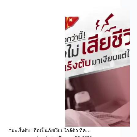
“มะเร็งตับ” ถือเป็นภัยเงียบใกล้ตัว ที่ค…