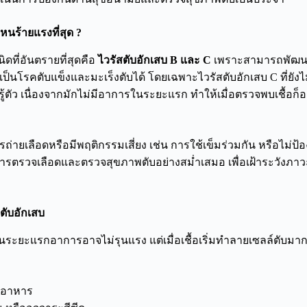
หนร้ายแรงที่สุด
?
นิดที่อันตรายที่สุดคือ
ไวรัสตับอักเสบ
B และ C
เพราะสามารถพัฒนา
ป็นโรคตับแข็งและมะเร็งตับได้ โดยเฉพาะไวรัสตับอักเสบ C ที่ยังไม่ม
ม่รู้ตัว เนื่องจากมักไม่มีอาการในระยะแรก ทำให้เมื่อตรวจพบเชื้อก
ับการถ่ายเลือดหรือมีพฤติกรรมเสี่ยง เช่น การใช้เข็มร่วมกัน หรือไม่
บการตรวจเลือดและตรวจสุขภาพตับอย่างสม่ำเสมอ เพื่อเฝ้าระวังภาวะ
ับอักเสบ
ระยะแรกอาการอาจไม่รุนแรง แต่เมื่อเชื้อเริ่มทำลายเซลล์ตับมากขึ
ื่ออาหาร