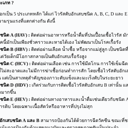
ประเภท
?
อกเป็น 5 ประเภทหลัก ได้แก่ ไวรัสตับอักเสบชนิด A, B, C, D และ E
มรุนแรงที่แตกต่างกัน ดังนี้
บชนิด A (HAV) :
ติดต่อผ่านอาหารหรือน้ำดื่มที่ปนเปื้อนเชื้อไวรัส มัก
คนี้มักเป็นเพียงชั่วคราวและหายได้เอง ไม่พัฒนาเป็นโรคเรื้อรัง
บชนิด B (HBV) :
ติดต่อผ่านเลือด น้ำเชื้อ หรือจากแม่สู่ลูก เป็นชนิ
แต่วัยเด็กมีโอกาสกลายเป็นตับอักเสบเรื้อรังสูง
บชนิด C (HCV) :
ติดต่อผ่านเลือด เช่น การใช้มีดโกน การใช้เข็มฉี
ี่ไม่สะอาดและไม่มีการฆ่าเชื้อก่อนทำการสัก โดยเชื้อไวรัสตับอักเ
จน แต่เป็นสาเหตุสำคัญของภาวะตับแข็งและมะเร็งตับในระยะยาว
บชนิด D (HDV) :
เกิดร่วมกับการติดเชื้อไวรัสตับอักเสบ B เท่านั้น 
มากขึ้น
บชนิด E (HEV) :
ติดต่อผ่านทางอาหารและน้ำดื่มเช่นเดียวกับชนิด A
หารดิบ โดยเฉพาะเนื้อสัตว์หรืออาหารที่ปรุงไม่สุก
บอักเสบชนิด A และ B
สามารถป้องกันได้ด้วยการฉีดวัคซีน ขณะที่ชนิด
วรเน้นการป้องกันด้านสุขอนามัยและตรวจสุขภาพตับเป็นประจำ