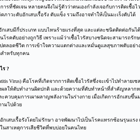
ารที่ชัดเจน หลายคนจึงไม่รู้ตัวว่าตนเองกำลังเจอกับการติดเชื้อไวร
าวะตับอักเสบเรื้อรัง ตับแข็ง รวมถึงอาจทำให้เป็นมะเร็งตับได้
ับอักเสบมีกี่ประเภท แบบไหนร้ายแรงที่สุด และแต่ละชนิดติดต่อกันได้
ันโรคตับอย่างถูกวิธี เพราะแม้ว่าเชื้อไวรัสบางชนิดจะสามารถรัก
ไปตลอดชีวิต การเข้าใจความแตกต่างและหมั่นดูแลสุขภาพตับอย่างต่อ
สุดสำหรับทุกคน
ไร ?
titis Virus) คือโรคที่เกิดจากการติดเชื้อไวรัสซึ่งจะเข้าไปทำลายเ
งผลให้ตับทำงานผิดปกติ และด้วยความที่ตับทำหน้าที่สำคัญหลากหล
ละควบคุมการเผาผลาญพลังงานในร่างกาย เมื่อเกิดการอักเสบขึ้นม
ตามไปด้วย
อักเสบเรื้อรังโดยไม่รักษา อาจพัฒนาไปเป็นโรคแทรกซ้อนรุนแรง เช
นึ่งในสาเหตุการเสียชีวิตที่พบบ่อยในคนไทย