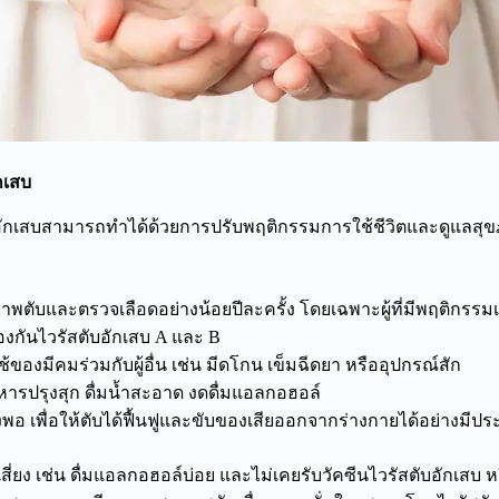
ักเสบ
อักเสบสามารถทำได้ด้วยการปรับพฤติกรรมการใช้ชีวิตและดูแลสุข
าพตับและตรวจเลือดอย่างน้อยปีละครั้ง โดยเฉพาะผู้ที่มีพฤติกรรมเส
้องกันไวรัสตับอักเสบ A และ B
ช้ของมีคมร่วมกับผู้อื่น เช่น มีดโกน เข็มฉีดยา หรืออุปกรณ์สัก
ารปรุงสุก ดื่มน้ำสะอาด งดดื่มแอลกอฮอล์
ยงพอ เพื่อให้ตับได้ฟื้นฟูและขับของเสียออกจากร่างกายได้อย่างมีปร
่ยง เช่น ดื่มแอลกอฮอล์บ่อย และไม่เคยรับวัคซีนไวรัสตับอักเสบ หรื