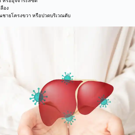
ม หรืออุจจาระสีซีด
หลือง
ิเวณชายโครงขวา หรือปวดบริเวณตับ