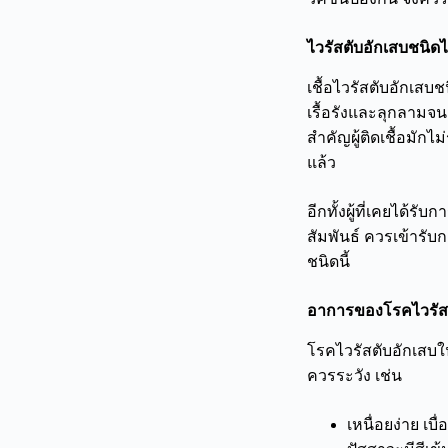
ไวรัสตับอักเสบชนิดไ
เชื้อไวรัสตับอักเสบช
เรื้อรังและลุกลามจนเ
สำคัญผู้ติดเชื้อมักไ
แล้ว
อีกทั้งผู้ที่เคยได้ร
สัมพันธ์ ควรเข้ารั
ชนิดนี้
อาการของโรคไวรัสต
โรคไวรัสตับอักเสบใน
ควรระวัง เช่น
เหนื่อยง่าย เบ