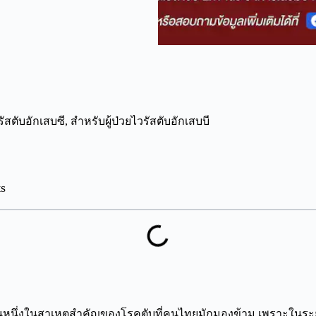
รัสตับอักเสบซี
,
สำหรับผู้ป่วยไวรัสตับอักเสบบี
ts
ป็นหนึ่งในสาเหตุสำคัญของโรคตับที่คนไทยมักมองข้าม เพราะในร