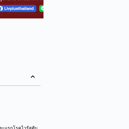
ะยะแรกโรคไวรัสตับ