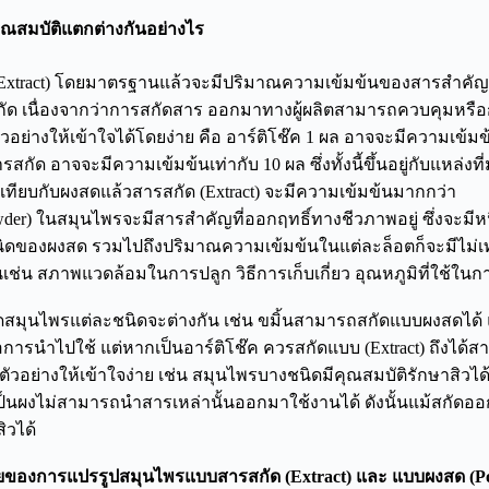
คุณสมบัติแตกต่างกันอย่างไร
Extract) โดยมาตรฐานแล้วจะมีปริมาณความเข้มข้นของสารสำคัญ ท
ัด เนื่องจากว่าการสกัดสาร ออกมาทางผู้ผลิตสามารถควบคุมหร
อย่างให้เข้าใจได้โดยง่าย คือ อาร์ติโช๊ค 1 ผล อาจจะมีความเข้มข้
ารสกัด อาจจะมีความเข้มข้นเท่ากับ 10 ผล ซึ่งทั้งนี้ขึ้นอยู่กับแหล่งท
่อเทียบกับผงสดแล้วสารสกัด (Extract) จะมีความเข้มข้นมากกว่า
er) ในสมุนไพรจะมีสารสำคัญที่ออกฤทธิ์ทางชีวภาพอยู่ ซึ่งจะมีห
ับชนิดของผงสด รวมไปถึงปริมาณความเข้มข้นในแต่ละล็อตก็จะมีไม่เท่
นเช่น สภาพแวดล้อมในการปลูก วิธีการเก็บเกี่ยว อุณหภูมิที่ใช้ในก
ัดสมุนไพรแต่ละชนิดจะต่างกัน เช่น ขมิ้นสามารถสกัดแบบผงสดได้
อการนำไปใช้ แต่หากเป็นอาร์ติโช๊ค ควรสกัดแบบ (Extract) ถึงได้สา
ัวอย่างให้เข้าใจง่าย เช่น สมุนไพรบางชนิดมีคุณสมบัติรักษาสิวได้แต
็นผงไม่สามารถนำสารเหล่านั้นออกมาใช้งานได้ ดังนั้นแม้สกัดออก
ิวได้
สียของการแปรรูปสมุนไพรแบบสารสกัด (Extract) และ แบบผงสด (P