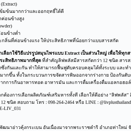
(Extract)
มเข้มข้นมากกว่าและออกฤทธิ์ได้ดี
คาค่อนข้างสูง
owder)
ค่อนข้างต่ำ
และกลิ่นที่ค่อนข้างแรง ให้ประสิทธิภาพที่น้อยกว่าแบบสารสกัด
าเลือกใช้วิธีแปรรูปสมุนไพรแบบ Extract เป็นส่วนใหญ่ เพื่อให้ทุก
ประสิทธิภาพมากที่สุด
ที่สำคัญลิฟพลัสมีสารสกัดกว่า 12 ชนิด สารสก
ตซึ่งกันและกัน ทำให้สามารถฟื้นฟูตับครอบคลุมได้ทั้งระบบ และทำ
พมากขึ้น ทั้งในกระบวนการขจัดสารพิษออกจากร่างกาย ป้องกันต
 จากการกินอาหารทอด อาหารมัน และการดื่มเครื่องดื่มแอลกอฮอล์
นหากต้องการเลือกผลิตภัณฑ์เสริมหารทั้งที เลือกให้ดีอย่าง “ลิฟพลัส” 
า 12 ชนิด สอบถาม โทร : 098-264-2464 หรือ LINE : @livplusthailan
INE-LIV_031
ัฒนาอ่าวคุ้งกระเบน อันเนื่องมาจากพระราชดําริ อําเภอท่าใหม่ จัง