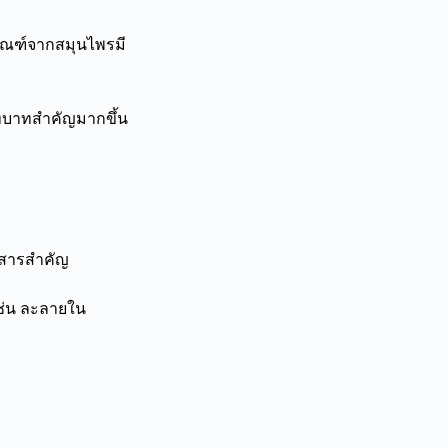
ตภัณฑ์จากสมุนไพรมี
ทบาทสําคัญมากขึ้น
ึงสารสำคัญ
ช่น ละลายใน