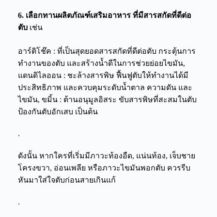
6. เลือกทานผลิตภัณฑ์เสริมอาหาร ที่มีสารสกัดที่ดีต่อ
ตับ
เช่น
อาร์ติโช๊ค : ที่เป็นสุดยอดสารสกัดที่ดีต่อตับ กระตุ้นการ
ทำงานของตับ และสร้างน้ำดีในการช่วยย่อยไขมัน,
แดนดิไลออน : ชะล้างสารพิษ ฟื้นฟูตับให้ทำงานได้มี
ประสิทธิภาพ และควบคุมระดับน้ำตาล ความดัน และ
ไขมัน, ขมิ้น : ต้านอนุมูลอิสระ ขับสารพิษที่สะสมในตับ
ป้องกันตับอักเสบ เป็นต้น
.
ดังนั้น หากใครที่เริ่มมีภาวะท้องอืด, แน่นท้อง, เจ็บชาย
โครงขวา, อ่อนเพลีย หรือภาวะไขมันพอกตับ ควรรีบ
หันมาใส่ใจตับก่อนสายเกินแก้
.