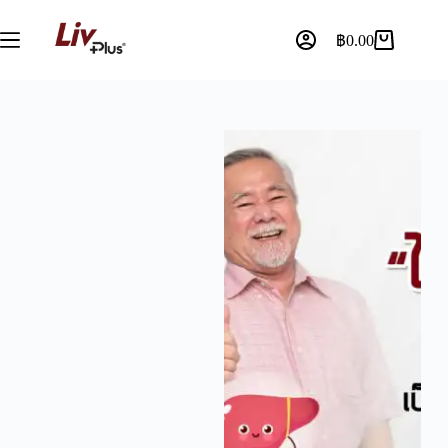
฿
0.00